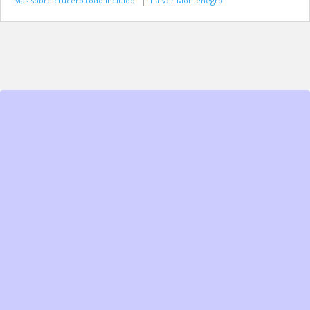
Más sobre crucero todo incluido
|
Ir a ver Montenegro