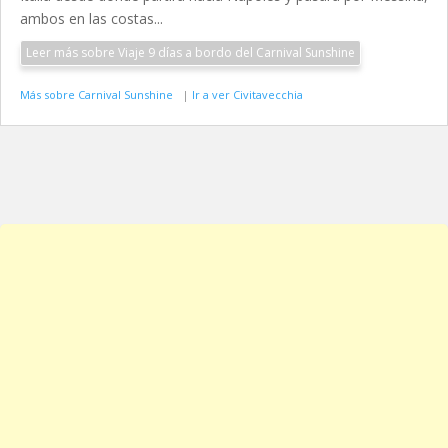
ambos en las costas...
Leer más sobre Viaje 9 días a bordo del Carnival Sunshine
Más sobre Carnival Sunshine
|
Ir a ver Civitavecchia