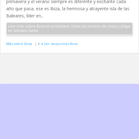
primavera y el verano siempre es diferente y excitante cada
año que pasa, ese es Ibiza, la hermosa y atrayente isla de las
Baleares, líder en...
Leer más sobre Ibiza en primavera. Unas vacaciones de costa y playa
en Semana Santa
Más sobre Ibiza
|
Ir a ver vacaciones Ibiza