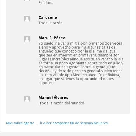
Sin duda
Carosone
Toda la razón
Maru F. Pérez
Yo suelo ir a ver a mi tía por lo menos dos veces
a año y aprovecho para ir a algunas calas de
ensueño que conozco por la isla. me da igual
que sea en invierno en primavera, siempre son
lugares increíbles aunque eso si, en verano la isla
se torna un poco agobiante sobre todo en julio y
en particular en agosto. Sobre la gente ¿Qué
decir? Hay de todo pero en general suelen tener
un trato afable tipo Mediterráneo. En definitiva,
un lugar que si tienes la oportunidad debes
conocer.
Manuel Álvares
¡Toda la razón del mundo!
Más sobre agosto
|
Ir a ver escapadas fin de semana Mallorca