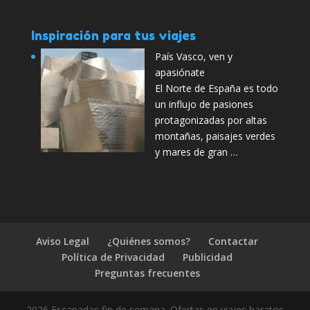
Inspiración para tus viajes
País Vasco, ven y
apasiónate
El Norte de España es todo
un influjo de pasiones
protagonizadas por altas
montañas, paisajes verdes
y mares de gran …
Aviso Legal
¿Quiénes somos?
Contactar
Política de Privacidad
Publicidad
Preguntas frecuentes
2026 Escapadas fin de semana. Ofertas en viajes baratos