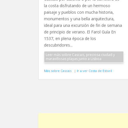
la costa disfrutando de un hermoso
paisaje y pueblos con mucha historia,
monumentos y una bella arquitectura,
ideal para una excursión de fin de semana
de principio de verano. El Farol Guía En
1537, en plena época de los
descubridores...
Leer más sobre Cascais, preciosa ciudad y
maravillosas playas junto a Lisboa
Más sobre Cascais
|
Ir a ver Costa de Estoril