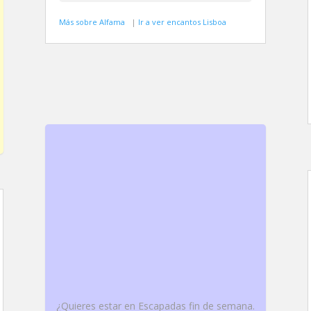
Más sobre Alfama
|
Ir a ver encantos Lisboa
¿Quieres estar en Escapadas fin de semana.