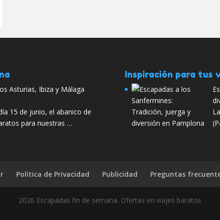
ana
Inspiración para tus v
s Asturias, Ibiza y Málaga
Es
di
día 15 de junio, el abanico de
La
baratos para nuestras …
(P
r
Política de Privacidad
Publicidad
Preguntas frecuent
2026 Escapadas fin de semana. Ofertas en viajes baratos