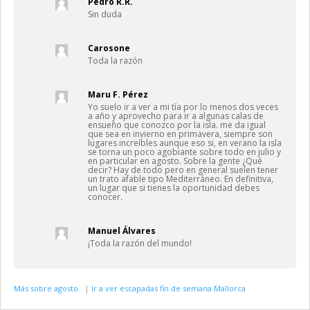
Pedro R.R.
Sin duda
Carosone
Toda la razón
Maru F. Pérez
Yo suelo ir a ver a mi tía por lo menos dos veces
a año y aprovecho para ir a algunas calas de
ensueño que conozco por la isla. me da igual
que sea en invierno en primavera, siempre son
lugares increíbles aunque eso si, en verano la isla
se torna un poco agobiante sobre todo en julio y
en particular en agosto. Sobre la gente ¿Qué
decir? Hay de todo pero en general suelen tener
un trato afable tipo Mediterráneo. En definitiva,
un lugar que si tienes la oportunidad debes
conocer.
Manuel Álvares
¡Toda la razón del mundo!
Más sobre agosto
|
Ir a ver escapadas fin de semana Mallorca