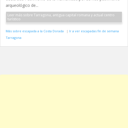
arqueológico de...
Leer más sobre Tarragona, antigua capital romana y actual centro
turístico
Más sobre escapada a la Costa Dorada
|
Ir a ver escapadas fin de semana
Tarragona