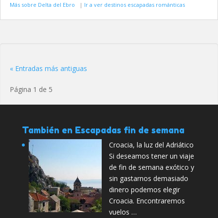
Más sobre Delta del Ebro
|
Ir a ver destinos escapadas románticas
« Entradas más antiguas
Página 1 de 5
También en Escapadas fin de semana
Croacia, la luz del Adriático
Si deseamos tener un viaje
de fin de semana exótico y
sin gastarnos demasiado
dinero podemos elegir
Croacia. Encontraremos
vuelos …