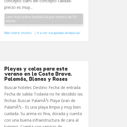
concepto claro del concepto calidad-
precio es muy...
Leer más sobre Andalucía por menos de 50
euros
Más sobre chollos
|
Ir a ver escapadas Andalucía
Playas y calas para este
verano en la Costa Brava.
Palamós, Blanes y Roses
Buscar hoteles Destino Fecha de entrada
Fecha de salida Todavía no he decidido las
fechas Buscar PalamÃ³s Playa Gran de
PalamÃ³s.- Es una playa limpia y muy bien
cuidada. Su arena es fina, dorada y cuenta
con una buena infraestructura de cara al
turismo. Cuenta con servicio de