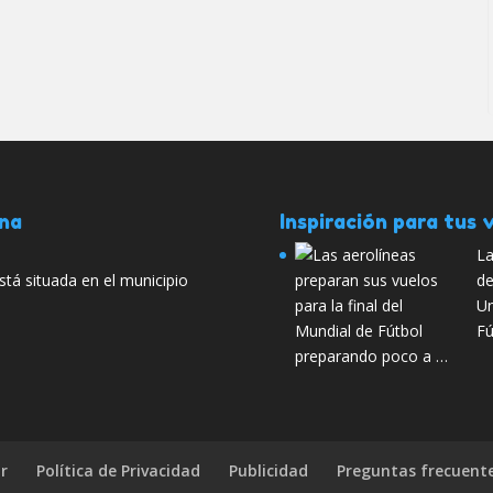
ana
Inspiración para tus v
La
tá situada en el municipio
de
Un
Fú
preparando poco a …
r
Política de Privacidad
Publicidad
Preguntas frecuent