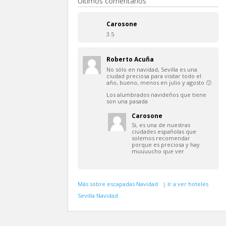
Últimos comentarios
Carosone
3.5
Roberto Acuña
No sólo en navidad, Sevilla es una
ciudad preciosa para visitar todo el
año, bueno, menos en julio y agosto 🙂
Los alumbrados navideños que tiene
son una pasada
Carosone
Si, es una de nuestras
ciudades españolas que
solemos recomendar
porque es preciosa y hay
muuuucho que ver
Más sobre escapadas Navidad
|
Ir a ver hoteles
Sevilla Navidad