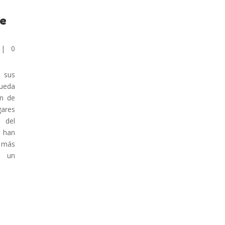
te
| 0
o sus
queda
in de
gares
 del
e han
más
n un