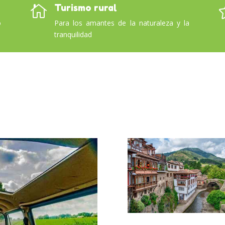
Turismo rural

o
Para los amantes de la naturaleza y la
tranquilidad