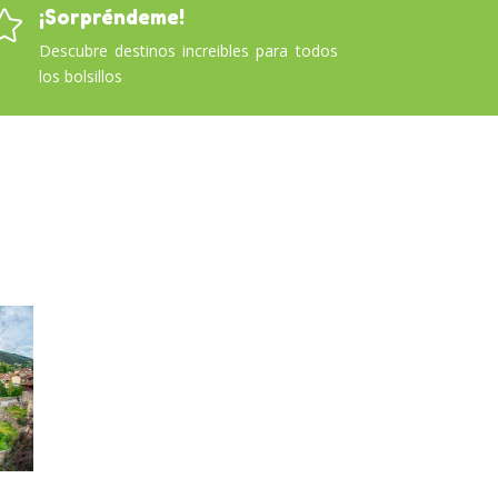
¡Sorpréndeme!

Descubre destinos increibles para todos
los bolsillos