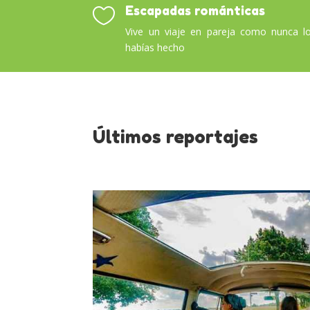
Escapadas románticas

Vive un viaje en pareja como nunca l
habías hecho
Últimos reportajes