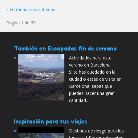
« Entradas más antiguas
Página 1 de 30
También en Escapadas fin de semana
Actividades para este
verano en Barcelona
Si te has quedado en la
ciudad o estás de visita en
Barcelona, sepas que
puedes hacer una gran
cantidad …
Inspiración para tus viajes
Destinos de riesgo para los
turistas | Precaución antes