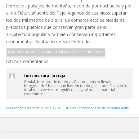
hermosos paisajes de montaña, recorrida por riachuelos y por
el río Tiétar, afluente del Tajo. Algunos de sus picos superan
los dos mil metros de altura. La comarca está salpicada de
preciosos pueblos que conservan gran parte de su
arquitectura popular y también conservan importantes
monumentos: Santuario de San Pedro de...
Leer más sobre Escapada rural a Ávila. Valle del Tietar
Últimos comentarios
turismo rural la rioja
Genial, formato de tu blog! ¿Cuanto tiempo llevas
bloggeando? haces que leer en tu blog sea fácil. El aspecto
total de tu web es magnífico, al igual que el material
contenido!
Más sobre escapada rural a Ávila
|
Ir a ver escapadas fin de semana Ávila