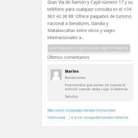
Gran Vía de Ramón y Cajal número 17 y su
teléfono para cualquier consulta es el +34
963 42 38 88. Ofrece paquetes de turismo
nacional a Benidorm, Gandia y
Matalascañas entre otros y viajes
internacionales a...
Leer más sobre Agencias de viaje en Valencia
Últimos comentarios
Marlen
Bendiciones.
Pues tendré que tomar en cuenta el
artículo cuando deba
viajar
a Valencia.
Saludos.
Más sobre escapadas baratas Comunidad
Valenciana
|
Ir a ver escapadas baratas Valencia