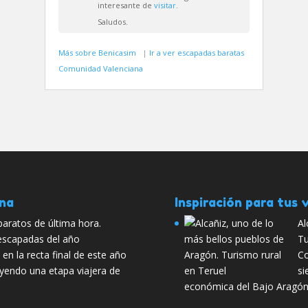
interesante de
visitar
.
Saludos.
Más sobre Benicasim
|
Ir a ver escapadas baratas
Comunidad Valenciana
ana
Inspiración para tus v
baratos de última hora.
Al
 escapadas del año
Tu
n la recta final de este año
Co
uyendo una etapa viajera de
si
económica del Bajo Aragó