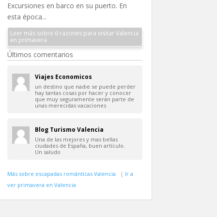
Excursiones en barco en su puerto. En
esta época...
Leer más sobre 6 razones para visitar Valencia
en primavera
Últimos comentarios
Viajes Economicos
un destino que nadie se puede perder
hay tantas cosas por hacer y conocer
que muy seguramente serán parte de
unas merecidas vacaciones
Blog Turismo Valencia
Una de las mejores y mas bellas
ciudades de España, buen artículo.
Un saludo
Más sobre escapadas románticas Valencia
|
Ir a
ver primavera en Valencia