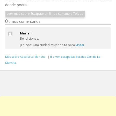
donde podrá...
Leer más sobre Escápate un fin de semana a Toledo
Últimos comentarios
Marlen
Bendiciones.
¡Toledo! Una ciudad muy bonita para
visitar
Más sobre Castilla La Mancha
|
Ir a ver escapadas baratas Castilla La
Mancha