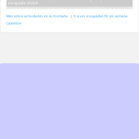
escapada otoñal
Más sobre actividades en la montaña
|
Ir a ver escapadas fin de semana
Castellón