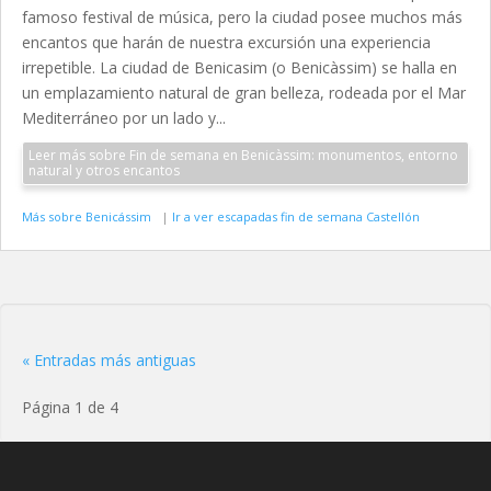
famoso festival de música, pero la ciudad posee muchos más
encantos que harán de nuestra excursión una experiencia
irrepetible. La ciudad de Benicasim (o Benicàssim) se halla en
un emplazamiento natural de gran belleza, rodeada por el Mar
Mediterráneo por un lado y...
Leer más sobre Fin de semana en Benicàssim: monumentos, entorno
natural y otros encantos
Más sobre Benicássim
|
Ir a ver escapadas fin de semana Castellón
« Entradas más antiguas
Página 1 de 4