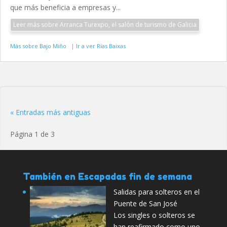
que más beneficia a empresas y...
Leer más sobre Arranca Turexpo, el salón de turismo de Galicia
Más sobre Bajo Miño
|
Ir a ver Rías Baixas
« Entradas más antiguas
Página 1 de 3
También en Escapadas fin de semana
Salidas para solteros en el
Puente de San José
Los singles o solteros se
han reafirmado como uno