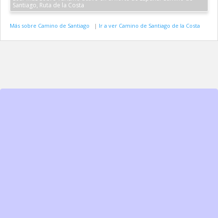
Santiago, Ruta de la Costa
Más sobre Camino de Santiago
|
Ir a ver Camino de Santiago de la Costa