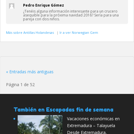
Pedro Enrique Gómez
¿Tenéis alguna información interesante para un crucero
asequible para la próxima navidad 2016? Sería para una
pareja con dos niños.
Más sobre Antillas Holandesas
|
Ir a ver Norwegian Gem
« Entradas más antiguas
Página 1 de 52
También en Escapadas fin de semana
Vacaciones económicas en
Extremadura – Talayuela
Desde Extremadura,