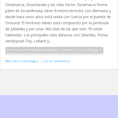
Dinamarca, Groenlandia y las Islas Feroe. Dinamarca forma
parte de Escandinavia, tiene frontera terrestre con Alemania y
desde hace unos años está unida con Suecia por el puente de
Oresund. El territorio danés está compuesto por la península
de Jutlandia y por unas 400 islas de las que solo 79 están
habitadas. Las principales islas danesas son Selandia, Fionia,
Vendsyssel-Thy, Lolland y...
Leer más sobre Navidades blancas. Dinamarca, Copenhague 1º
Más sobre Copenhague
|
Ir a ver Dinamarca