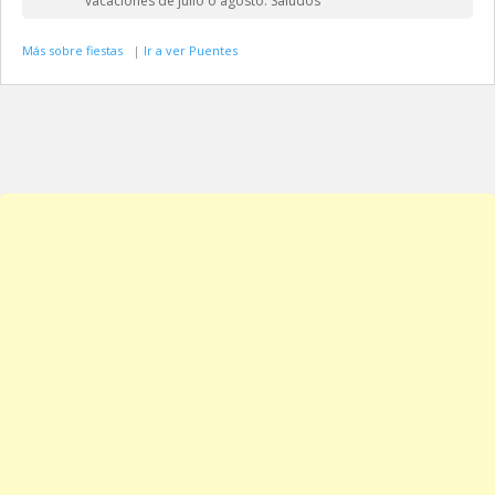
vacaciones de julio o agosto. Saludos
Más sobre fiestas
|
Ir a ver Puentes