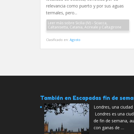
relevancia como puerto y por sus aguas
termales, pero...
Leer más sobre Sicilia (IV) – Sciacca,
Caltanisetta, Catania, Acireale y Caltagirone
Clasificado en:
Agosto
También en Escapadas fin de sem
Londres, una ciudad
Londres es una ciud
de fin de semana, a
con ganas de …