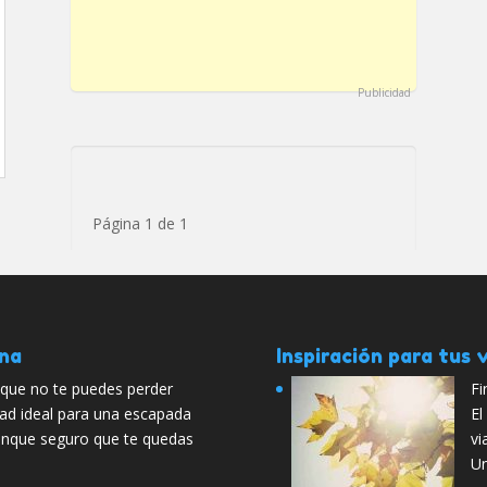
Publicidad
Página 1 de 1
ana
Inspiración para tus v
 que no te puedes perder
Fi
ad ideal para una escapada
El
unque seguro que te quedas
vi
U