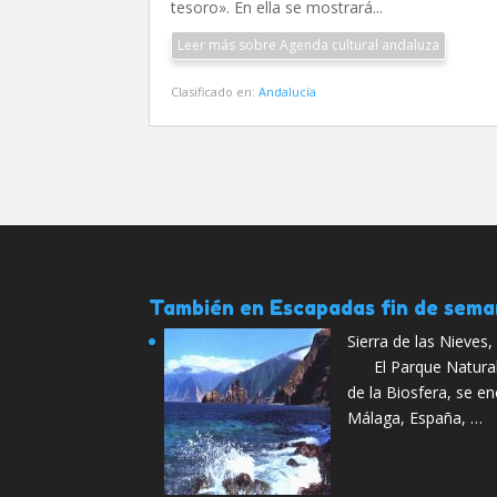
tesoro». En ella se mostrará...
Leer más sobre Agenda cultural andaluza
Clasificado en:
Andalucía
También en Escapadas fin de sem
Sierra de las Nieves
El Parque Natural S
de la Biosfera, se en
Málaga, España, …