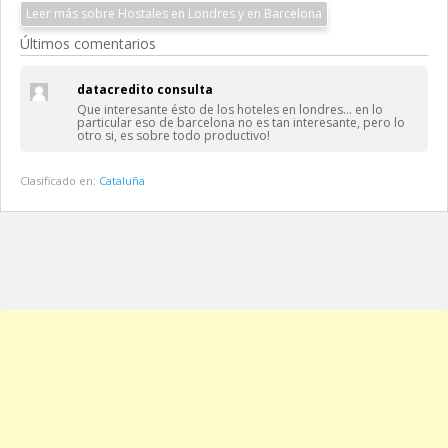
Leer más sobre Hostales en Londres y en Barcelona
Últimos comentarios
datacredito consulta
Que interesante ésto de los hoteles en londres… en lo
particular eso de barcelona no es tan interesante, pero lo
otro si, es sobre todo productivo!
Clasificado en:
Cataluña