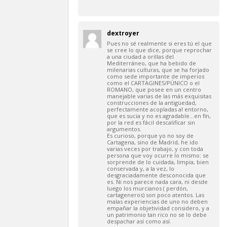
dextroyer
Pues no sé realmente si eres tú el que
se cree lo que dice, porque reprochar
a una ciudad a orillas del
Mediterráneo, que ha bebido de
milenarias culturas, que se ha forjado
como sede importante de imperios
como el CARTAGINES/PÚNICO o el
ROMANO, que posee en un centro
manejable varias de las más exquisitas
construcciones de la antigüedad,
perfectamente acopladas al entorno,
que es sucia y no es agradable…en fin,
por la red es fácil descalificar sin
argumentos.
Es curioso, porque yo no soy de
Cartagena, sino de Madrid, he ido
varias veces por trabajo, y con toda
persona que voy ocurre lo mismo: se
sorprende de lo cuidada, limpia, bien
conservada y, a la vez, lo
desgraciadamente desconocida que
es. Ni nos parece nada cara, ni desde
luego los murcianos ( perdón,
cartageneros) son poco atentos. Las
malas experiencias de uno no deben
empañar la objetividad considero, y a
un patrimonio tan rico no se lo debe
despachar así como así.