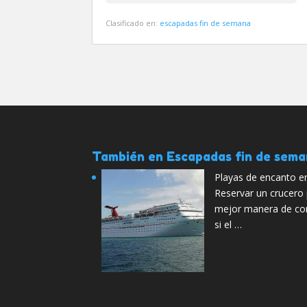
Clasificado en:
escapadas fin de semana
También en Escapadas fin de sem
Playas de encanto en
Reservar un crucero 
mejor manera de con
si el …