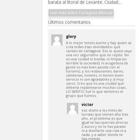
barata al litoral de Levante. Ciudad...
Leer más sobre Cartagena (Murcia)
Últimos comentarios
glory
A lo mejor teneis suerte y hay quien se
crea todas esas «bondades» que
cantais de Cartagena. Eso sí, quien vaya
una vez segurísimo que no repite. No
es una ciudad ni bonita, ni limpia (es
terrible la suciedad), ni acogedora (la
gente es mas bien pasota con el
turismo), y los restaurantes, bares,
cafeterias, hoteles, ni tienen buen
servicio ni son agradables y sí muy
caros. Creo que es una ciudad que
debería replantearse muchas cosas.
LO SIENTO, fué lo que sentimos el
grupo que fuimos.
victor
eso diselo a los miles de
turistas que vienen año tras
año, el problema es que
igual te has querido ahorrar
2 euros y no te has parado
ni a diseñarte una ruta ni a
nada, y a saber donde te
has metido.