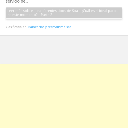
servicio de...
Leer más sobre Los diferentes tipos de Spa – ¿Cuál es el ideal para ti
en este momento? – Parte 2
Clasificado en:
Balnearios y termalismo spa