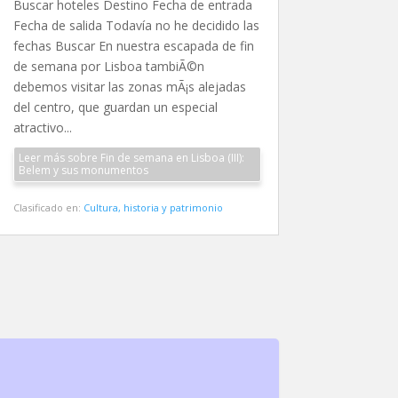
Buscar hoteles Destino Fecha de entrada
Fecha de salida Todavía no he decidido las
fechas Buscar En nuestra escapada de fin
de semana por Lisboa tambiÃ©n
debemos visitar las zonas mÃ¡s alejadas
del centro, que guardan un especial
atractivo...
Leer más sobre Fin de semana en Lisboa (III):
Belem y sus monumentos
Clasificado en:
Cultura, historia y patrimonio