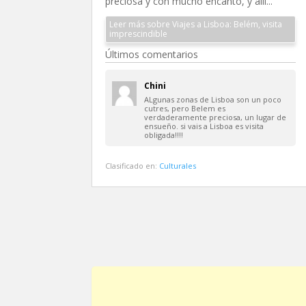
preciosa y con mucho encanto, y allí...
Leer más sobre Viajes a Lisboa: Belém, visita
imprescindible
Últimos comentarios
Chini
ALgunas zonas de Lisboa son un poco
cutres, pero Belem es
verdaderamente preciosa, un lugar de
ensueño. si vais a Lisboa es visita
obligada!!!!
Clasificado en:
Culturales