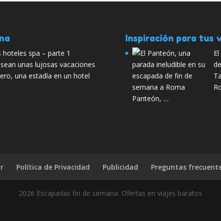
ana
Inspiración para tus v
 hoteles spa – parte 1
El
esean unas lujosas vacaciones
de
jero, una estadía en un hotel
Ta
Ro
Panteón, …
r
Política de Privacidad
Publicidad
Preguntas frecuent
2026 Escapadas fin de semana. Ofertas en viajes baratos