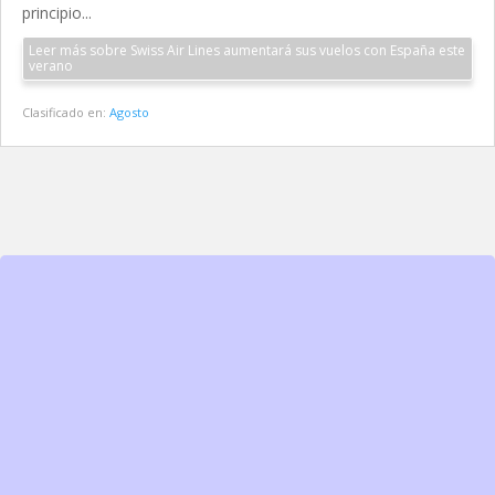
principio...
Leer más sobre Swiss Air Lines aumentará sus vuelos con España este
verano
Clasificado en:
Agosto