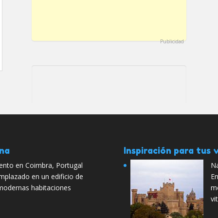
Publicidad
ana
Inspiración para tus v
ento en Coimbra, Portugal
Na
emplazado en un edificio de
En
modernas habitaciones
mo
vi