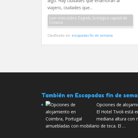
algo. Hay ciudades que enamoran al
viajero, ciudades que...
Leer más sobre Zagreb, la mágica capital de
Croacia
Clasificado en:
escapadas fin de semana
También en Escapadas fin de sem
Opciones de alojami
El Hotel Tivoli está 
mediana altura con 
amuebladas con mobiliario de teca. El …