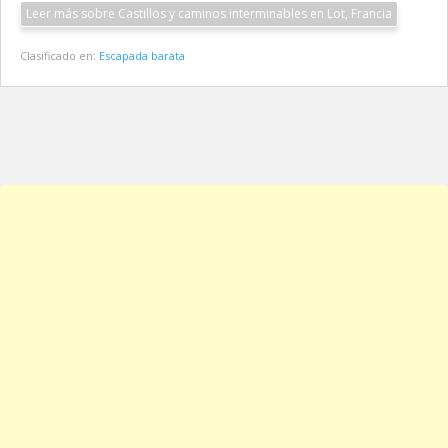
Leer más sobre Castillos y caminos interminables en Lot, Francia
Clasificado en:
Escapada barata