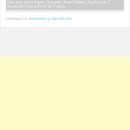
Leer más sobre Reims: Champán, Notre-Dame y mucho más |
Escapadas y vacaciones en Francia
Clasificado en:
enoturismo y rutas del vino