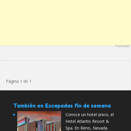
Publicidad
Página 1 de 1
También en Escapadas fin de semana
Conoce un hotel único, el
Hotel Atlantis Resort &
Spa. En Reno, Nevada.