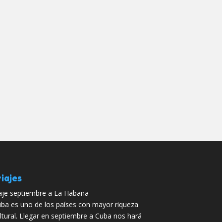
iajes
aje septiembre a La Habana
ba es uno de los países con mayor riqueza
ltural. Llegar en septiembre a Cuba nos hará