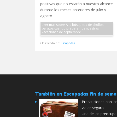
positivas que no estarán a nuestro alcance
durante los meses anteriores de julio y
agosto....
Leer más sobre A la búsqueda de chollos
baratos cuando preparamos nuestras
vacaciones de septiembre
Clasificado en:
Escapadas
También en Escapadas fin de sem
Precauciones con la
viajar seguro
Una de las preocup