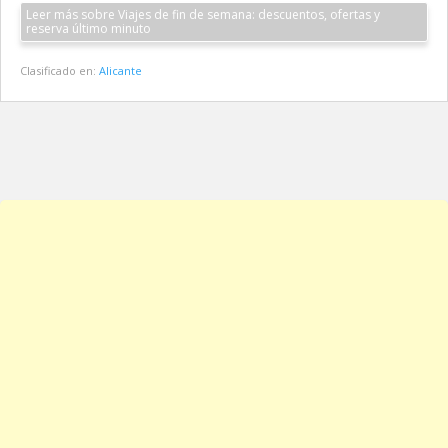
Leer más sobre Viajes de fin de semana: descuentos, ofertas y
reserva último minuto
Clasificado en:
Alicante