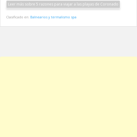
Leer más sobre 5 razones para viajar a las playas de Coronado
Clasificado en:
Balnearios y termalismo spa