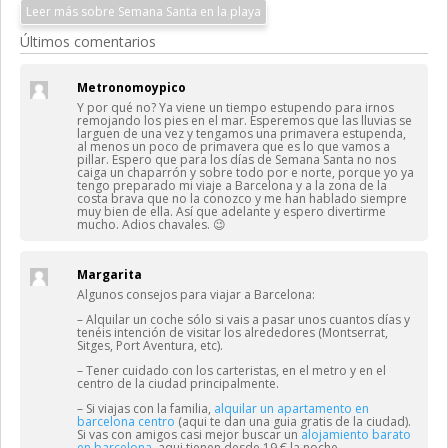
Leer más sobre Semana Santa en la playa
Últimos comentarios
Metronomoypico
Y por qué no? Ya viene un tiempo estupendo para irnos
remojando los pies en el mar. Esperemos que las lluvias se
larguen de una vez y tengamos una primavera estupenda,
al menos un poco de primavera que es lo que vamos a
pillar. Espero que para los días de Semana Santa no nos
caiga un chaparrón y sobre todo por e norte, porque yo ya
tengo preparado mi viaje a Barcelona y a la zona de la
costa brava que no la conozco y me han hablado siempre
muy bien de ella. Así que adelante y espero divertirme
mucho. Adios chavales. 😉
Margarita
Algunos consejos para viajar a Barcelona:
– Alquilar un coche sólo si vais a pasar unos cuantos días y
tenéis intención de visitar los alrededores (Montserrat,
Sitges, Port Aventura, etc).
– Tener cuidado con los carteristas, en el metro y en el
centro de la ciudad principalmente.
– Si viajas con la familia,
alquilar un apartamento en
barcelona centro
(aqui te dan una guia gratis de la ciudad).
Si vas con amigos casi mejor buscar un
alojamiento barato
en barcelona
, aqui tienen desde 19 € la noche.