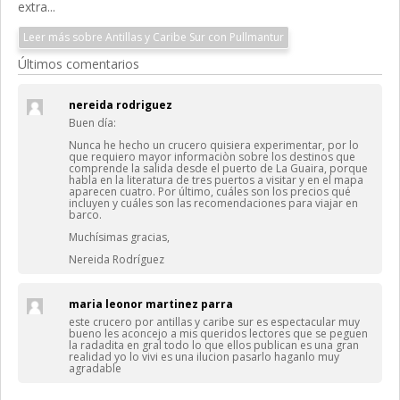
extra...
Leer más sobre Antillas y Caribe Sur con Pullmantur
Últimos comentarios
nereida rodriguez
Buen día:
Nunca he hecho un crucero quisiera experimentar, por lo
que requiero mayor informaciòn sobre los destinos que
comprende la salida desde el puerto de La Guaira, porque
habla en la literatura de tres puertos a visitar y en el mapa
aparecen cuatro. Por último, cuáles son los precios qué
incluyen y cuáles son las recomendaciones para viajar en
barco.
Muchísimas gracias,
Nereida Rodríguez
maria leonor martinez parra
este crucero por antillas y caribe sur es espectacular muy
bueno les aconcejo a mis queridos lectores que se peguen
la radadita en gral todo lo que ellos publican es una gran
realidad yo lo vivi es una ilucion pasarlo haganlo muy
agradable