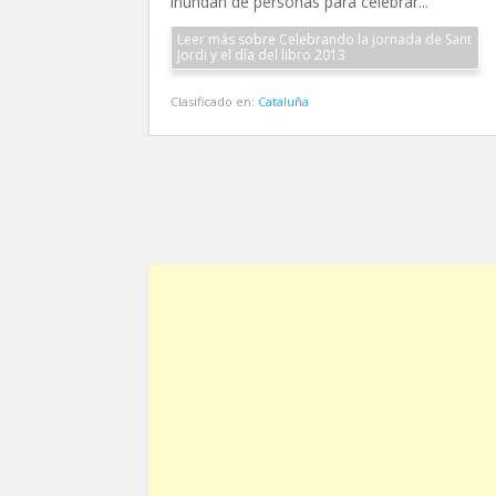
inundan de personas para celebrar...
Leer más sobre Celebrando la jornada de Sant
Jordi y el día del libro 2013
Clasificado en:
Cataluña