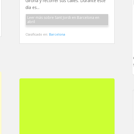
Girona y recorrer sus calles. Durante este
día es...
Leer más sobre Sant Jordi en Barcelona en
abril
Clasificado en:
Barcelona