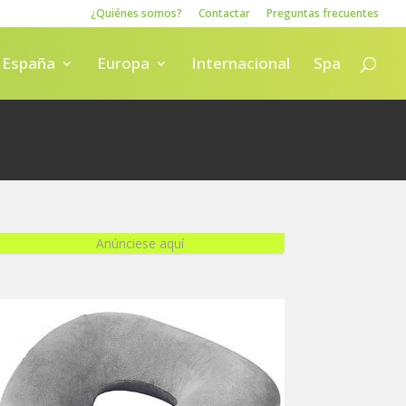
¿Quiénes somos?
Contactar
Preguntas frecuentes
España
Europa
Internacional
Spa
Anúnciese aquí