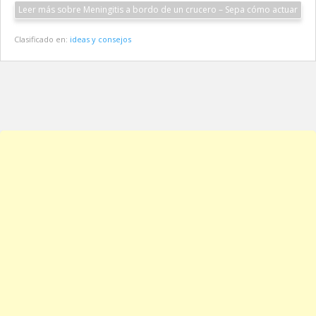
Leer más sobre Meningitis a bordo de un crucero – Sepa cómo actuar
Clasificado en:
ideas y consejos