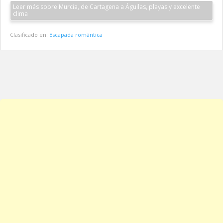
Leer más sobre Murcia, de Cartagena a Águilas, playas y excelente
clima
Clasificado en:
Escapada romántica