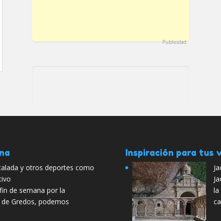
Publicidad
ana
Inspiración para tus v
scalada y otros deportes como
Ja
tivo
Ja
fin de semana por la
la
a de Gredos, podemos
ca