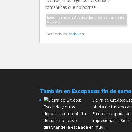
aconsejamos algunas actividades
románticas que no podrás...
Leer más sobre Actividades viajeras para este
octubre
Clasificado en:
Andalucía
También en Escapadas fin de sem
Sierra de Gredos: E
oferta de turismo ac
En una escapada de 
impresionante Sierr
disfrutar de la escalada en muy …