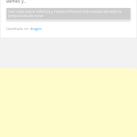
viernes y...
Leer más sobre Valencia y Huesca Pirineos más unidas durante la
temporada de nieve
Clasificado en:
Aragón