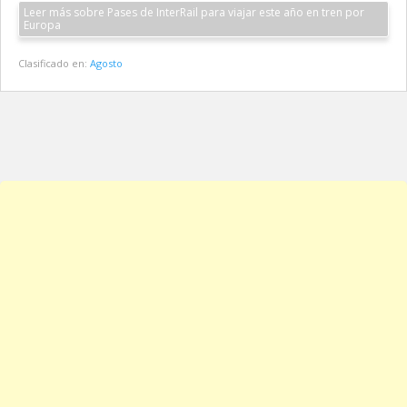
Leer más sobre Pases de InterRail para viajar este año en tren por
Europa
Clasificado en:
Agosto