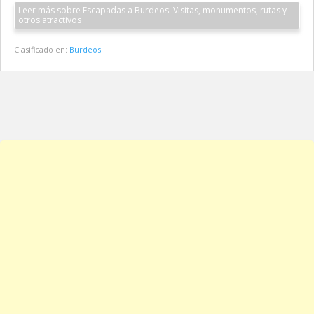
Leer más sobre Escapadas a Burdeos: Visitas, monumentos, rutas y
otros atractivos
Clasificado en:
Burdeos