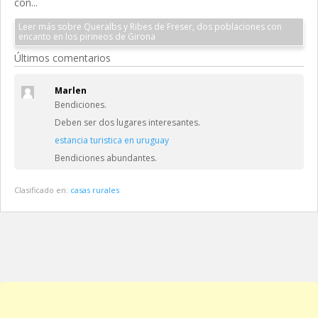
con...
Leer más sobre Queralbs y Ribes de Freser, dos poblaciones con
encanto en los pirineos de Girona
Últimos comentarios
Marlen
Bendiciones.
Deben ser dos lugares interesantes.
estancia turistica en uruguay
Bendiciones abundantes.
Clasificado en:
casas rurales