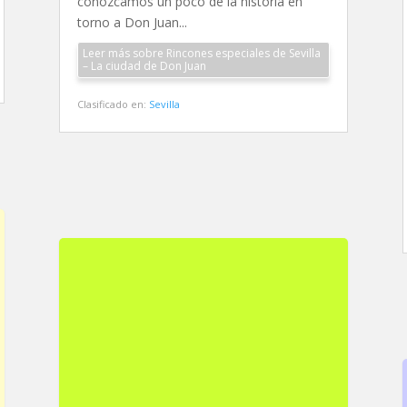
conozcamos un poco de la historia en
torno a Don Juan...
Leer más sobre Rincones especiales de Sevilla
– La ciudad de Don Juan
Clasificado en:
Sevilla