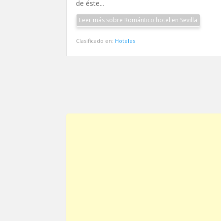
de éste...
Leer más sobre Romántico hotel en Sevilla
Clasificado en:
Hoteles