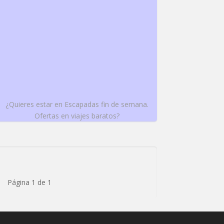
¿Quieres estar en Escapadas fin de semana.
Ofertas en viajes baratos?
Página 1 de 1