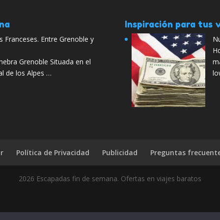
ana
Inspiración para tus v
s Franceses. Entre Grenoble y
Nu
Ho
nebra Grenoble Situada en el
má
al de los Alpes …
lo
r
Política de Privacidad
Publicidad
Preguntas frecuent
2026 Escapadas fin de semana. Ofertas en viajes baratos