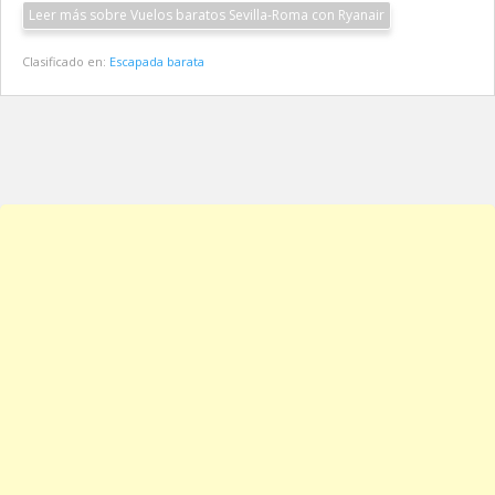
Leer más sobre Vuelos baratos Sevilla-Roma con Ryanair
Clasificado en:
Escapada barata