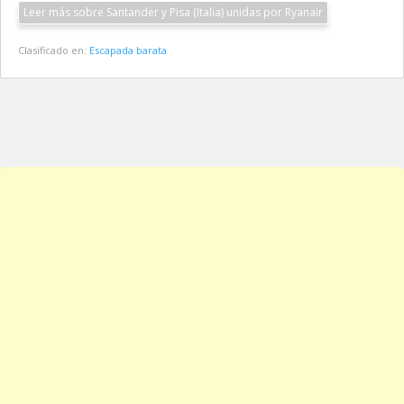
Leer más sobre Santander y Pisa (Italia) unidas por Ryanair
Clasificado en:
Escapada barata