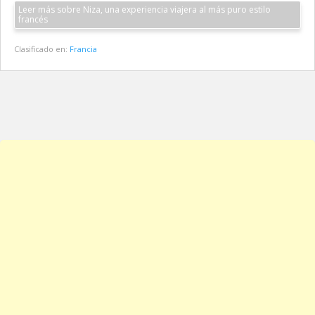
Leer más sobre Niza, una experiencia viajera al más puro estilo
francés
Clasificado en:
Francia