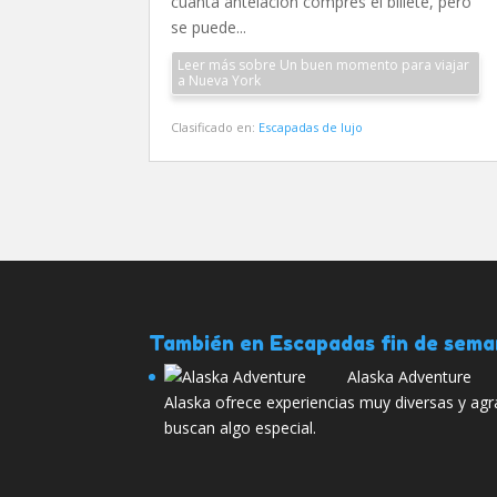
cuanta antelación compres el billete, pero
se puede...
Leer más sobre Un buen momento para viajar
a Nueva York
Clasificado en:
Escapadas de lujo
También en Escapadas fin de sem
Alaska Adventure
Alaska ofrece experiencias muy diversas y agr
buscan algo especial.