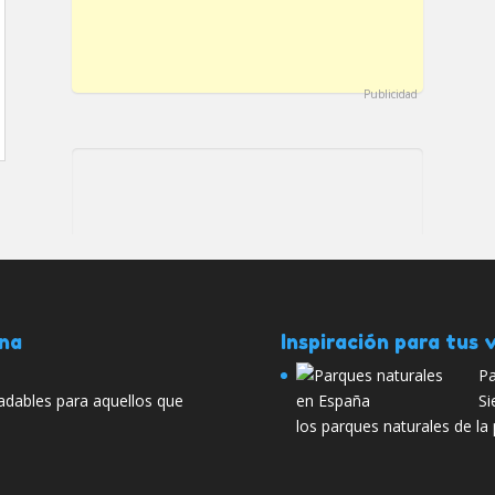
Publicidad
ana
Inspiración para tus v
Pa
adables para aquellos que
Si
los parques naturales de la