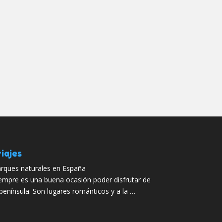
iajes
rques naturales en España
empre es una buena ocasión poder disfrutar de
 península. Son lugares románticos y a la …