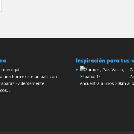
ana
Inspiración para tus v
jo marroquí
Za
o una hora existe un país con
Za
atrapará? Evidentemente
encuentra a unos 20km al o
cos, …