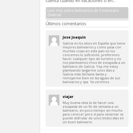
cuenta cuando en vacaciones o en...
Leer más sobre Balnearios de Pontevedra
(Galicia)
Últimos comentarios
Jose Joaquin
Galicia es los sitios en España que tiene
mejores balnearios y como pasa con
muchas cosas en este pais no los
concemos lo suficiente, preferimos
hacer cualquier tipo de turismo y no
nos planteamos irnos de escapada a un
balneario de Galicia. Yop me estoy
planteando largarme unos días a
Galicia esta Semana Santa y
remojarme bien en las aguas de sus
balnearios y spa. Ya veremos.
viajar
Muy buena idea la de hacer una
escapada de un fin de semana a un
balneario, en poco tiempo sin mucho
para conocer pero sí para observar se
puede disfrutar de unos lindos días en
un buen balneario.