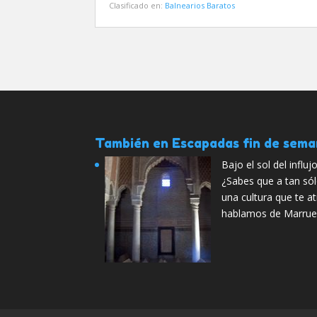
Clasificado en:
Balnearios Baratos
También en Escapadas fin de sem
Bajo el sol del influ
¿Sabes que a tan sól
una cultura que te 
hablamos de Marrue