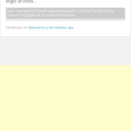
erigió un hotel...
Leer más sobre El Hotel «Save the beach», un hotel hecho con la
basura recogida de las playas europeas.
Clasificado en:
Balnearios y termalismo spa