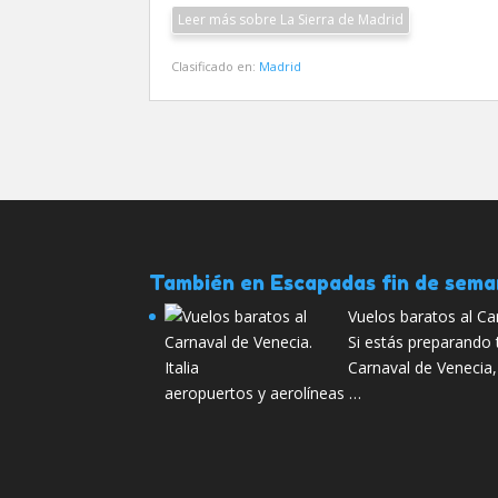
Leer más sobre La Sierra de Madrid
Clasificado en:
Madrid
También en Escapadas fin de sem
Vuelos baratos al Car
Si estás preparando 
Carnaval de Venecia,
aeropuertos y aerolíneas …