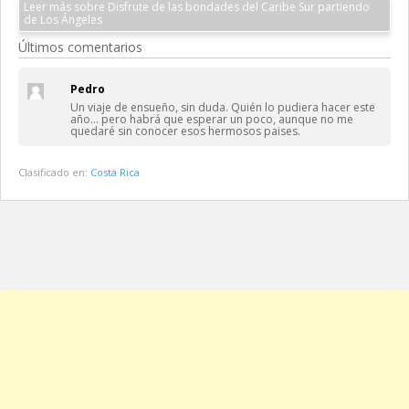
Leer más sobre Disfrute de las bondades del Caribe Sur partiendo
de Los Ángeles
Últimos comentarios
Pedro
Un viaje de ensueño, sin duda. Quién lo pudiera hacer este
año… pero habrá que esperar un poco, aunque no me
quedaré sin conocer esos hermosos paises.
Clasificado en:
Costa Rica