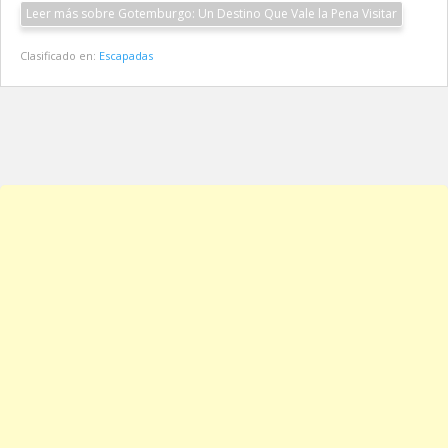
Leer más sobre Gotemburgo: Un Destino Que Vale la Pena Visitar
Clasificado en:
Escapadas