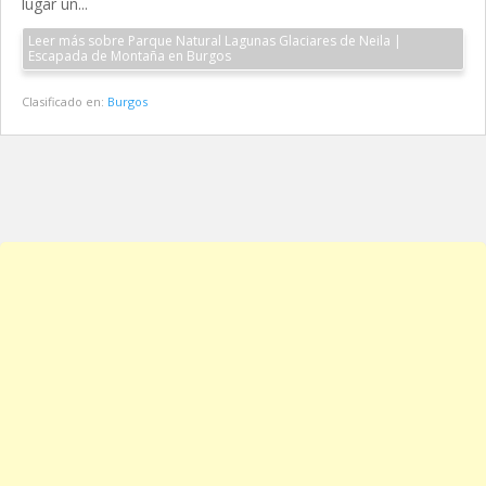
lugar un...
Leer más sobre Parque Natural Lagunas Glaciares de Neila |
Escapada de Montaña en Burgos
Clasificado en:
Burgos